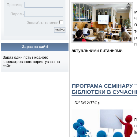
Бібліотечному фахівцю
наукових робіт
Віртуальна довідка
Віртуальна виставка
Прізвище
Бібліометрика української
Електронна доставка
м
Пароль
науки
документів
ч
Підбір журналів для
Запам'ятати мене
публікації
т
Зараз на сайті
актуальними питаннями.
Зараз один гість і жодного
зареєстрованого користувача на
сайті
ПРОГРАМА СЕМІНАРУ 
БІБЛІОТЕКИ В СУЧАСН
02.06.2014 р.
п
п
і