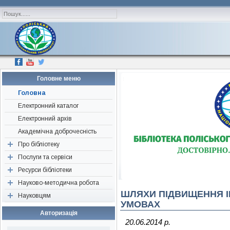
Головне меню
Головна
Електронний каталог
Електронний архів
Академічна доброчесність
Про бібліотеку
Послуги та сервіси
Наші друзі, партнери,
спонсори
Ресурси бібліотеки
Перевірка «на плагіат»
Історична довідка
Науково-методична робота
Консультація
Періодичні видання
ШЛЯХИ ПІДВИЩЕННЯ І
Структура
Науковцям
Визначення індексів
Ресурси відкритого доступу
Об’єднання бібліотек
УМОВАХ
Нормативні документи
Підбір літератури
Нові надходження
Конференції, семінари,
Авторам наукових публікацій
Авторизація
тренінги
Редагування джерел
Бібліографічні видання
Поради для написання
20.06.2014 р.