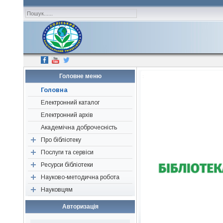
Головне меню
Головна
Електронний каталог
Електронний архів
Академічна доброчесність
Про бібліотеку
Послуги та сервіси
Наші друзі, партнери,
спонсори
Ресурси бібліотеки
Перевірка «на плагіат»
Історична довідка
Науково-методична робота
Консультація
Періодичні видання
Структура
Науковцям
Визначення індексів
Ресурси відкритого доступу
Об’єднання бібліотек
Нормативні документи
Підбір літератури
Нові надходження
Конференції, семінари,
Авторам наукових публікацій
Авторизація
тренінги
Редагування джерел
Бібліографічні видання
Поради для написання