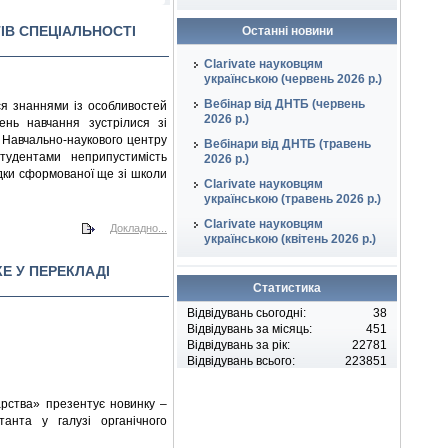
ІВ СПЕЦІАЛЬНОСТІ
Останні новини
Clarivate науковцям
українською (червень 2026 р.)
Вебінар від ДНТБ (червень
ся знаннями із особливостей
2026 р.)
нь навчання зустрілися зі
 Навчально-наукового центру
Вебінари від ДНТБ (травень
тудентами неприпустимість
2026 р.)
дки сформованої ще зі школи
Clarivate науковцям
українською (травень 2026 р.)
Clarivate науковцям
Докладно...
українською (квітень 2026 р.)
Е У ПЕРЕКЛАДІ
Статистика
Відвідувань сьогодні:
38
Відвідувань за місяць:
451
Відвідувань за рік:
22781
Відвідувань всього:
223851
дарства» презентує новинку –
танта у галузі органічного