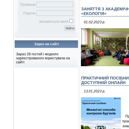
Бібліотечному фахівцю
наукових робіт
Віртуальна довідка
Віртуальна виставка
Прізвище
Бібліометрика української
ЗАНЯТТЯ З АКАДЕМІЧН
Електронна доставка
Пароль
«ЕКОЛОГІЯ»
науки
документів
Підбір журналів для
Запам'ятати мене
01.02.2023 р.
публікації
Зараз на сайті
Зараз 28 гостей і жодного
зареєстрованого користувача на
сайті
ПРАКТИЧНИЙ ПОСІБНИ
ДОСТУПНИЙ ОНЛАЙН
13.01.2023 р.
Пр
пра
зем