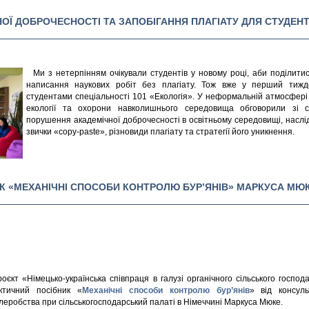
ОЇ ДОБРОЧЕСНОСТІ ТА ЗАПОБІГАННЯ ПЛАГІАТУ ДЛЯ СТУДЕНТ
Ми з нетерпінням очікували студентів у новому році, аби поділити
написання наукових робіт без плагіату. Тож вже у перший тижде
студентами спеціальності 101 «Екологія». У неформальній атмосфері
екології та охорони навколишнього середовища обговорили зі с
порушення академічної доброчесності в освітньому середовищі, наслі
звички «copy-paste», різновиди плагіату та стратегії його уникнення.
К «МЕХАНІЧНІ СПОСОБИ КОНТРОЛЮ БУР’ЯНІВ» МАРКУСА МЮК
оєкт «Німецько-українська співпраця в галузі органічного сільського госпо
ктичний посібник «
Механічні способи контролю бур’янів
» від консуль
леробства при сільськогосподарський палаті в Німеччині Маркуса Мюке.