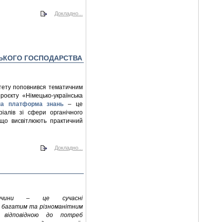
Докладно...
ЬСЬКОГО ГОСПОДАРСТВА
ситету поповнився тематичним
оєкту «Німецько-українська
на платформа знань
– це
ріалів зі сфери органічного
, що висвітлюють практичний
Докладно...
меччини – це сучасні
з багатим та різноманітним
 відповідною до потреб