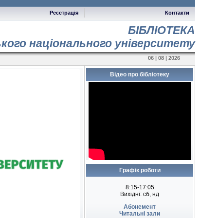
Реєстрація
Контакти
БІБЛІОТЕКА
ького національного університету
06 | 08 | 2026
Відео про бібліотеку
Графік роботи
8:15-17:05
Вихідні: сб, нд
Абонемент
Читальні зали