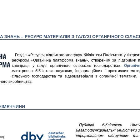
 ЗНАНЬ – РЕСУРС МАТЕРІАЛІВ З ГАЛУЗІ ОРГАНІЧНОГО СІЛ
Розділ «Ресурси відкритого доступу» бібліотеки Поліського універ
ресурсом «Органічна платформа знань», створеним за підтримки пр
співпраця у галузі органічного сільського господарства».
Органіч
електронна бібліотека наукових, інформаційних і практичних мате
сільського господарства та відеоматеріалів з органічної тематики
ного виробництва.
 НІМЕЧЧИНИ
Публічні бібліотеки Ні
багатофункціональні бібліотеки 
інформаційним підґрунтям та