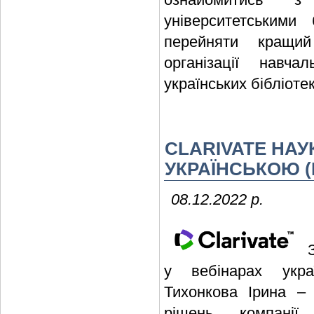
університетськими
перейняти кращи
організації навча
українських бібліоте
CLARIVATE НА
УКРАЇНСЬКОЮ (Г
08.12.2022 р.
у вебінарах украї
Тихонкова Ірина – 
рішень компанії