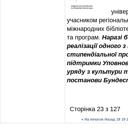
уніве
учасником регіональн
міжнародних бібліоте
та програм.
Наразі 
реалізації одного з
стипендіальної пр
підтримки Уповно
уряду з культури т
постанови Бундест
Сторінка 23 з 127
«
На початок
Назад
18
19