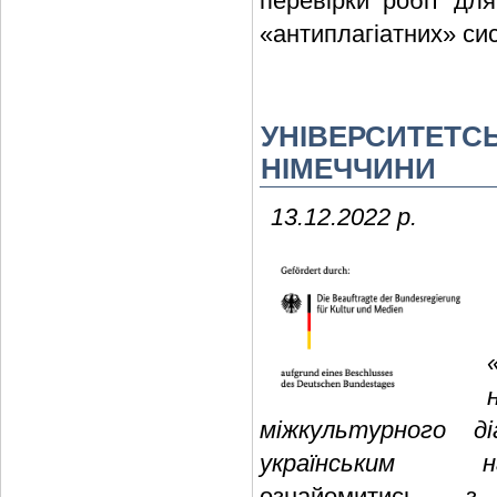
перевірки робіт дл
«антиплагіатних» си
УНІВЕРСИТЕТСЬ
НІМЕЧЧИНИ
13.12.2022 р.
міжкультурного д
українським на
ознайомитись з