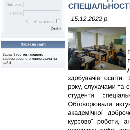
Бібліотечному фахівцю
наукових робіт
Віртуальна довідка
Віртуальна виставка
СПЕЦІАЛЬНОСТ
Прізвище
Бібліометрика української
Електронна доставка
Пароль
науки
документів
15.12.2022 р.
Підбір журналів для
Запам'ятати мене
публікації
Зараз на сайті
Зараз 9 гостей і жодного
зареєстрованого користувача на
сайті
здобувачів освіти.
року, слухачами та 
студенти спеціал
Обговорювали акту
академічної доброч
курсової роботи, ан