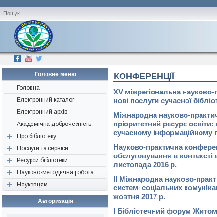
Головне меню
КОНФЕРЕНЦІЇ
Головна
XV міжрегіональна науково-
Електронний каталог
нові послуги сучасної бібліо
Електронний архів
Міжнародна науково-практич
пріоритетний ресурс освіти:
Академічна доброчесність
сучасному інформаційному пр
Про бібліотеку
Науково-практична конферен
Послуги та сервіси
Наші друзі, партнери,
обслуговування в контексті в
спонсори
Ресурси бібліотеки
Перевірка «на плагіат»
листопада 2016 р.
Історична довідка
Науково-методична робота
Консультація
Періодичні видання
ІІ Міжнародна науково-практ
Структура
Науковцям
Визначення індексів
Ресурси відкритого доступу
Об’єднання бібліотек
системі соціальних комунікац
Нормативні документи
жовтня 2017 р.
Підбір літератури
Нові надходження
Конференції, семінари,
Авторам наукових публікацій
Авторизація
тренінги
Редагування джерел
Бібліографічні видання
Поради для написання
І Бібліотечний форум Житоми