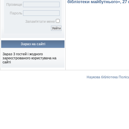
Бібліотечному фахівцю
наукових робіт
бібліотеки майбутнього», 27 
Віртуальна довідка
Віртуальна виставка
Прізвище
Бібліометрика української
Електронна доставка
Пароль
науки
документів
Підбір журналів для
Запам'ятати мене
публікації
Зараз на сайті
Зараз 3 гостей і жодного
зареєстрованого користувача на
сайті
Наукова бібліотека Поліс