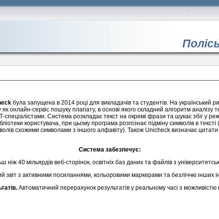
Поліс
heck
була запущена в 2014 році для викладачів та студентів. На український р
 як онлайн-сервіс пошуку плагіату, в основі якого складний алгоритм аналізу 
ІТ-спеціалістами. Система розкладає текст на окремі фрази та шукає збіг у ре
ібліотеки користувача, при цьому програма розпізнає підміну символів в тексті
мволів схожими символами з іншого алфавіту). Також Unicheck визначає цитати
Система забезпечує:
ш ніж 40 мільярдів веб-сторінок, освітніх баз даних та файлів з університетськ
й звіт з активними посиланнями, кольоровими маркерами та безліччю інших і
татів.
Автоматичний перерахунок результатів у реальному часі з можливістю 