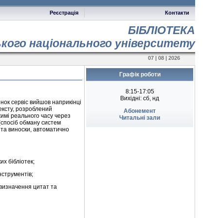
Реєстрація
Контакти
БІБЛІОТЕКА
ького національного університету
07 | 08 | 2026
Графік роботи
8:15-17:05
Вихідні: сб, нд
инок сервіс вийшов наприкінці
тексту, розроблений
Абонемент
жимі реального часу через
Читальні зали
 (спосіб обману систем
 та виноски, автоматично
их бібліотек;
нструментів;
визначення цитат та