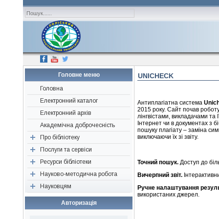
Головне меню
UNICHECK
Головна
Електронний каталог
Антиплагіатна система
Unic
2015 року. Сайт почав роботу
Електронний архів
лінгвістами, викладачами та 
Інтернет чи в документах з б
Академічна доброчесність
пошуку плагіату – заміна си
виключаючи їх зі звіту.
Про бібліотеку
Послуги та сервіси
Наші друзі, партнери,
спонсори
Ресурси бібліотеки
Перевірка «на плагіат»
Точний пошук.
Доступ до біль
Історична довідка
Науково-методична робота
Консультація
Періодичні видання
Вичерпний звіт.
Інтерактивни
Структура
Науковцям
Визначення індексів
Ресурси відкритого доступу
Об’єднання бібліотек
Ручне налаштування резуль
використаних джерел.
Нормативні документи
Підбір літератури
Нові надходження
Конференції, семінари,
Авторам наукових публікацій
Авторизація
тренінги
Редагування джерел
Бібліографічні видання
Поради для написання