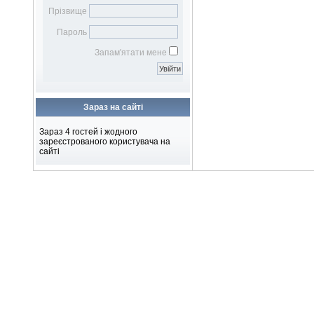
Бібліотечному фахівцю
наукових робіт
Віртуальна довідка
Віртуальна виставка
Прізвище
Бібліометрика української
Електронна доставка
Пароль
науки
документів
Підбір журналів для
Запам'ятати мене
публікації
Зараз на сайті
Зараз 4 гостей і жодного
зареєстрованого користувача на
сайті