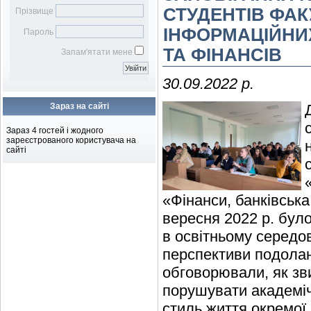
Бібліотечному фахівцю
наукових робіт
Віртуальна довідка
Віртуальна виставка
СТУДЕНТІВ ФАК
Прізвище
Бібліометрика української
Електронна доставка
ІНФОРМАЦІЙНИХ
Пароль
науки
документів
ТА ФІНАНСІВ
Підбір журналів для
Запам'ятати мене
публікації
30.09.2022 р.
Зараз на сайті
Зараз 4 гостей і жодного
зареєстрованого користувача на
сайті
«Фінанси, банківська
вересня 2022 р. бул
в освітньому середов
перспективи подолан
обговорювали, як зви
порушувати академіч
стиль життя окремої 