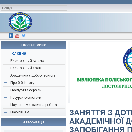
Головне меню
Головна
Електронний каталог
Електронний архів
Академічна доброчесність
Про бібліотеку
Послуги та сервіси
Наші друзі, партнери,
спонсори
Ресурси бібліотеки
Перевірка «на плагіат»
Історична довідка
Науково-методична робота
Консультація
Періодичні видання
ЗАНЯТТЯ З ДО
Структура
Науковцям
Визначення індексів
Ресурси відкритого доступу
Об’єднання бібліотек
Нормативні документи
АКАДЕМІЧНОЇ 
Підбір літератури
Нові надходження
Конференції, семінари,
Авторам наукових публікацій
Авторизація
тренінги
Редагування джерел
Бібліографічні видання
Поради для написання
ЗАПОБІГАННЯ П