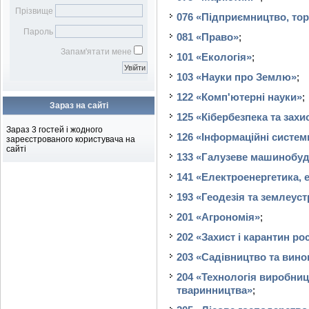
Бібліотечному фахівцю
наукових робіт
Віртуальна довідка
Віртуальна виставка
Прізвище
076 «Підприємництво, тор
Бібліометрика української
Електронна доставка
Пароль
науки
081 «Право»
;
документів
Підбір журналів для
Запам'ятати мене
101 «Екологія»
;
публікації
103 «Науки про Землю»
;
122 «Комп'ютерні науки»
;
Зараз на сайті
125 «Кібербезпека та захи
Зараз 3 гостей і жодного
126 «Інформаційні системи
зареєстрованого користувача на
сайті
133 «Галузеве машинобу
141 «Електроенергетика, 
193 «Геодезія та землеуст
201 «Агрономія»
;
202 «Захист і карантин ро
203 «Садівництво та вино
204 «Технологія виробниц
тваринництва»
;