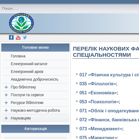
Головне меню
ПЕРЕЛІК НАУКОВИХ Ф
СПЕЦІАЛЬНОСТЯМИ
Головна
Електронний каталог
Електронний архів
017 «Фізична культура і с
Академічна доброчесність
035 «Філологія»
;
Про бібліотеку
051 «Економіка»
;
Послуги та сервіси
Наші друзі, партнери,
спонсори
053 «Психологія»
;
Ресурси бібліотеки
Перевірка «на плагіат»
Історична довідка
071 «Облік і оподаткуван
Науково-методична робота
Консультація
Періодичні видання
Структура
Науковцям
Визначення індексів
Ресурси відкритого доступу
Об’єднання бібліотек
072 «Фінанси, банківська
Нормативні документи
Підбір літератури
Нові надходження
Конференції, семінари,
Авторам наукових публікацій
073 «Менеджмент»
;
Авторизація
тренінги
Редагування джерел
Бібліографічні видання
Поради для написання
075 «Маркетинг»
;