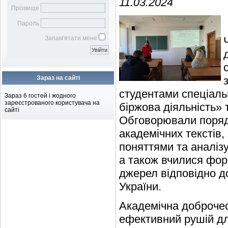
11.03.2024
Бібліотечному фахівцю
наукових робіт
Віртуальна довідка
Віртуальна виставка
Прізвище
Бібліометрика української
Електронна доставка
Пароль
науки
документів
Підбір журналів для
Запам'ятати мене
публікації
Зараз на сайті
студентами спеціаль
Зараз 6 гостей і жодного
зареєстрованого користувача на
біржова діяльність»
сайті
Обговорювали поряд
академічних текстів
поняттями та аналізу
а також вчилися фор
джерел відповідно д
України.
Академічна доброчес
ефективний рушій дл