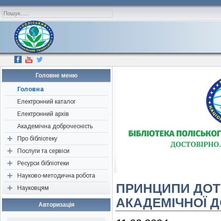
Головне меню
Головна
Електронний каталог
Електронний архів
Академічна доброчесність
Про бібліотеку
Послуги та сервіси
Наші друзі, партнери,
спонсори
Ресурси бібліотеки
Перевірка «на плагіат»
Історична довідка
Науково-методична робота
Консультація
Періодичні видання
ПРИНЦИПИ ДО
Структура
Науковцям
Визначення індексів
Ресурси відкритого доступу
Об’єднання бібліотек
Нормативні документи
АКАДЕМІЧНОЇ 
Підбір літератури
Нові надходження
Конференції, семінари,
Авторам наукових публікацій
Авторизація
тренінги
Редагування джерел
Бібліографічні видання
Поради для написання