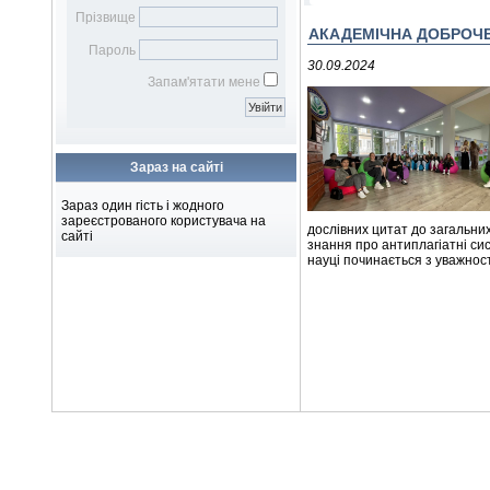
Бібліотечному фахівцю
наукових робіт
Віртуальна довідка
Віртуальна виставка
Прізвище
Бібліометрика української
АКАДЕМІЧНА ДОБРОЧЕС
Електронна доставка
Пароль
науки
документів
30.09.2024
Підбір журналів для
Запам'ятати мене
публікації
Зараз на сайті
Зараз один гість і жодного
зареєстрованого користувача на
дослівних цитат до загальних
сайті
знання про антиплагіатні си
науці починається з уважності