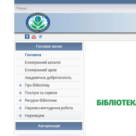
Головне меню
Головна
Електронний каталог
Електронний архів
Академічна доброчесність
Про бібліотеку
Послуги та сервіси
Наші друзі, партнери,
спонсори
Ресурси бібліотеки
Перевірка «на плагіат»
Історична довідка
Науково-методична робота
Консультація
Періодичні видання
Структура
Науковцям
Визначення індексів
Ресурси відкритого доступу
Об’єднання бібліотек
Нормативні документи
Підбір літератури
Нові надходження
Конференції, семінари,
Авторам наукових публікацій
Авторизація
тренінги
Редагування джерел
Бібліографічні видання
Поради для написання