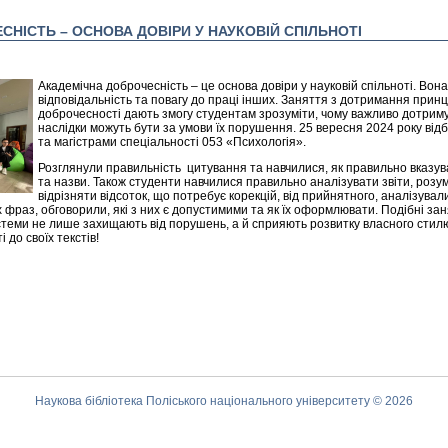
НІСТЬ – ОСНОВА ДОВІРИ У НАУКОВІЙ СПІЛЬНОТІ
Академічна доброчесність – це основа довіри у науковій спільноті. Вона
відповідальність та повагу до праці інших. Заняття з дотримання принц
доброчесності дають змогу студентам зрозуміти, чому важливо дотриму
наслідки можуть бути за умови їх порушення. 25 вересня 2024 року від
та магістрами спеціальності 053 «Психологія».
Розглянули правильність цитування та навчилися, як правильно вказува
та назви. Також студенти навчилися правильно аналізувати звіти, розумі
відрізняти відсоток, що потребує корекцій, від прийнятного, аналізували 
 фраз, обговорили, які з них є допустимими та як їх оформлювати. Подібні за
стеми не лише захищають від порушень, а й сприяють розвитку власного стилю
 до своїх текстів!
Наукова бібліотека Поліського національного університету © 2026