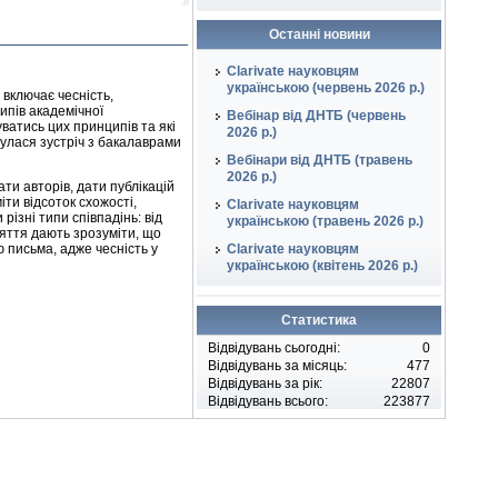
Останні новини
Clarivate науковцям
українською (червень 2026 р.)
 включає чесність,
ипів академічної
Вебінар від ДНТБ (червень
ватись цих принципів та які
2026 р.)
булася зустріч з бакалаврами
Вебінари від ДНТБ (травень
2026 р.)
ти авторів, дати публікацій
ти відсоток схожості,
Clarivate науковцям
різні типи співпадінь: від
українською (травень 2026 р.)
няття дають зрозуміти, що
 письма, адже чесність у
Clarivate науковцям
українською (квітень 2026 р.)
Статистика
Відвідувань сьогодні:
0
Відвідувань за місяць:
477
Відвідувань за рік:
22807
Відвідувань всього:
223877