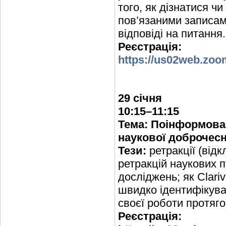
того, як дізнатися ч
пов’язаними записам
відповіді на питання.
Реєстрація:
https://us02web.zo
29 січня
10:15–11:15
Тема: Поінформован
наукової доброчесн
Тези:
ретракції (відк
ретракцій наукових п
досліджень; як Clari
швидко ідентифікуват
своєї роботи протяго
Реєстрація: