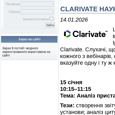
Бібліотечному фахівцю
наукових робіт
Віртуальна довідка
Віртуальна виставка
Прізвище
CLARIVATE НАУ
Бібліометрика української
Електронна доставка
Пароль
науки
документів
14.01.2026
Підбір журналів для
Запам'ятати мене
публікації
Зараз на сайті
Clarivate. Слухачі,
Зараз 8 гостей і жодного
зареєстрованого користувача на
кожного з вебінарів,
сайті
вказуйте одну і ту ж
15 січня
10:15–11:15
Тема: Аналіз приста
Тези:
створення звіт
установи; аналіз ци