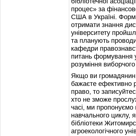
бібліотечної асоціаці
процес» за фінансов
США в Україні. Форм
отримати знання дист
університету пройшл
та планують провод
кафедри правознавст
питань формування у
розуміння виборчого
Якщо ви громадянин У
бажаєте ефективно р
право, то записуйтес
хто не зможе прослу
часі, ми пропонуємо
навчального циклу, я
бібліотеки Житомирс
агроекологічного уні